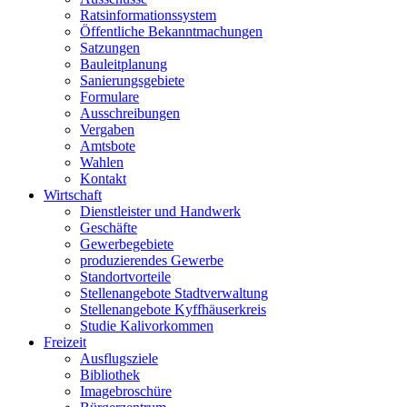
Ratsinformationssystem
Öffentliche Bekanntmachungen
Satzungen
Bauleitplanung
Sanierungsgebiete
Formulare
Ausschreibungen
Vergaben
Amtsbote
Wahlen
Kontakt
Wirtschaft
Dienstleister und Handwerk
Geschäfte
Gewerbegebiete
produzierendes Gewerbe
Standortvorteile
Stellenangebote Stadtverwaltung
Stellenangebote Kyffhäuserkreis
Studie Kalivorkommen
Freizeit
Ausflugsziele
Bibliothek
Imagebroschüre